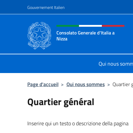
Aller au contenu
Gouvernement Italien
Site Web, social et en-tê
Consolato Generale d'Italia a
Nizza
Sito Ufficiale del Consolato General
Qui nous som
Page d'accueil
>
Qui nous sommes
>
Quartier 
Quartier général
Inserire qui un testo o descrizione della pagina