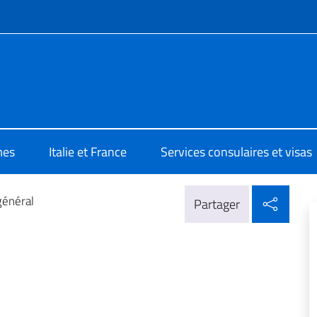
te de menu
e d'Italia a Nizza
mes
Italie et France
Services consulaires et visas
Parta
général
Partager