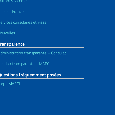
ui nous sommes
talie et France
ervices consulaires et
visas
ouvelles
Transparence
dministration transparente – Consulat
estion transparente – MAECI
Questions fréquemment posées
aq – MAECI