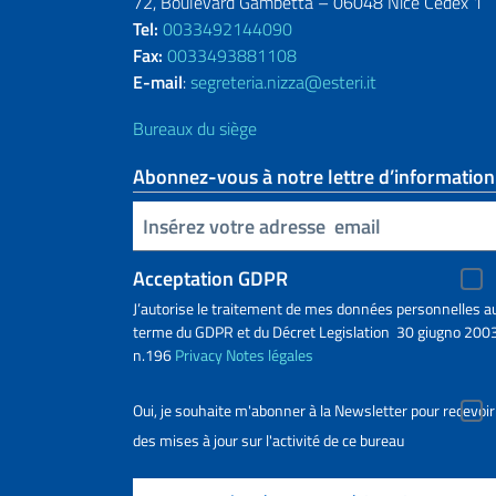
72, Boulevard Gambetta – 06048 Nice Cedex 1
Tel:
0033492144090
Fax:
0033493881108
E-mail
:
segreteria.nizza@esteri.it
Bureaux du siège
Abonnez-vous à notre lettre d’information
Insert your email
Acceptation GDPR
J’autorise le traitement de mes données personnelles a
terme du GDPR et du Décret Legislation 30 giugno 2003
n.196
Privacy
Notes légales
Oui, je souhaite m'abonner à la Newsletter pour recevoir
des mises à jour sur l'activité de ce bureau