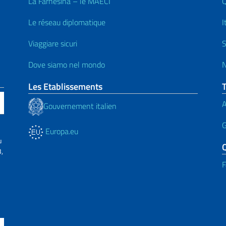
La Farnesina – le MAECI
Q
Le réseau diplomatique
I
Viaggiare sicuri
S
Dove siamo nel mondo
N
Les Etablissements
A
Gouvernement italien
G
Europa.eu
u
,
F