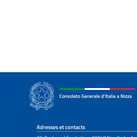
Consolato Generale d'Italia a Nizza
Section de pied de 
Adresses et contacts