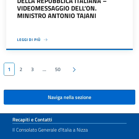
DELLA REPUBBLICA ITALIANA –
VIDEOMESSAGGIO DELL’ON.
MINISTRO ANTONIO TAJANI
LEGGI DI PIÙ
Paginazione
Pagina successiva
1
2
3
…
50
Naviga nella sezione
Sezione footer
Recapiti e Contatti
Il Consolato Generale d’Italia a Nizza