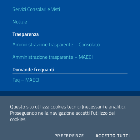
Servizi Consolari e Visti
Notizie
Trasparenza
Amministrazione trasparente – Consolato
Amministrazione trasparente – MAECI
Domande frequanti
Faq – MAECI
Link Utili
Note legali
Privacy e cookie policy
Dichiarazione di accessibilità
Questo sito utilizza cookies tecnici (necessari) e analitici.
Proseguendo nella navigazione accetti l'utilizzo dei
cookies.
2026 Copyright Ministero degli Affari Esteri e della Cooperazione
Internazionale
COOKIES
I CO
PREFERENZE
ACCETTO TUTTI