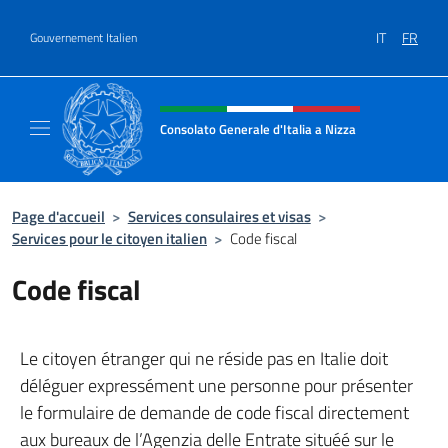
Aller au contenu
IT
FR
Gouvernement Italien
Site Web, social et en-tête de m
Consolato Generale d'Italia a Nizza
Sito Ufficiale del Consolato Generale d'Itali
Page d'accueil
>
Services consulaires et visas
>
Services pour le citoyen italien
>
Code fiscal
Code fiscal
Le citoyen étranger qui ne réside pas en Italie doit
déléguer expressément une personne pour présenter
le formulaire de demande de code fiscal directement
aux bureaux de l’Agenzia delle Entrate situéé sur le