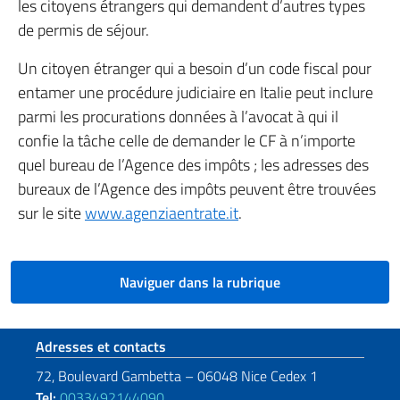
les citoyens étrangers qui demandent d’autres types
de permis de séjour.
Un citoyen étranger qui a besoin d’un code fiscal pour
entamer une procédure judiciaire en Italie peut inclure
parmi les procurations données à l’avocat à qui il
confie la tâche celle de demander le CF à n’importe
quel bureau de l’Agence des impôts ; les adresses des
bureaux de l’Agence des impôts peuvent être trouvées
sur le site
www.agenziaentrate.it
.
Naviguer dans la rubrique
Section de pied de page
Adresses et contacts
72, Boulevard Gambetta – 06048 Nice Cedex 1
Tel:
0033492144090