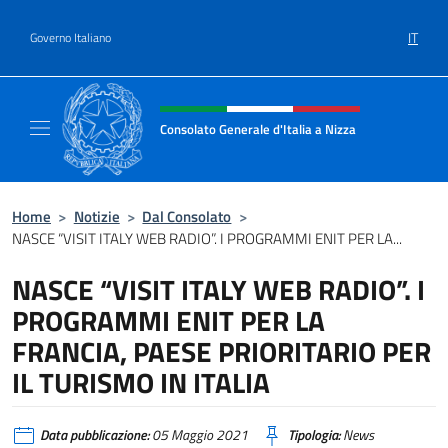
Salta al contenuto
IT
Governo Italiano
Intestazione sito, social e menù
Consolato Generale d'Italia a Nizza
Sito Ufficiale del Consolato Generale d'Itali
Home
>
Notizie
>
Dal Consolato
>
NASCE “VISIT ITALY WEB RADIO”. I PROGRAMMI ENIT PER LA...
NASCE “VISIT ITALY WEB RADIO”. I
PROGRAMMI ENIT PER LA
FRANCIA, PAESE PRIORITARIO PER
IL TURISMO IN ITALIA
Data pubblicazione:
05 Maggio 2021
Tipologia:
News