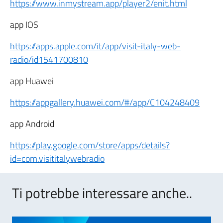
https://www.inmystream.app/player2/enit.html
app IOS
https://apps.apple.com/it/app/visit-italy-web-
radio/id1541700810
app Huawei
https://appgallery.huawei.com/#/app/C104248409
app Android
https://play.google.com/store/apps/details?
id=com.visititalywebradio
Ti potrebbe interessare anche..