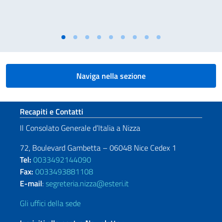
Naviga nella sezione
Sezione footer
Recapiti e Contatti
Il Consolato Generale d’Italia a Nizza
72, Boulevard Gambetta – 06048 Nice Cedex 1
Tel:
0033492144090
Fax:
0033493881108
E-mail
:
segreteria.nizza@esteri.it
Gli uffici della sede