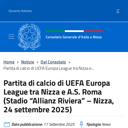
Salta al contenuto
IT
Governo Italiano
Intestazione sito, social e menù
Consolato Generale d'Italia a Nizza
Sito Ufficiale del Consolato Generale d'Itali
Home
>
Notizie
>
Dal Consolato
>
Partita di calcio di UEFA Europa League tra Nizza e...
Partita di calcio di UEFA Europa
League tra Nizza e A.S. Roma
(Stadio “Allianz Riviera” – Nizza,
24 settembre 2025)
Data pubblicazione:
17 Settembre 2025
Tipologia:
News