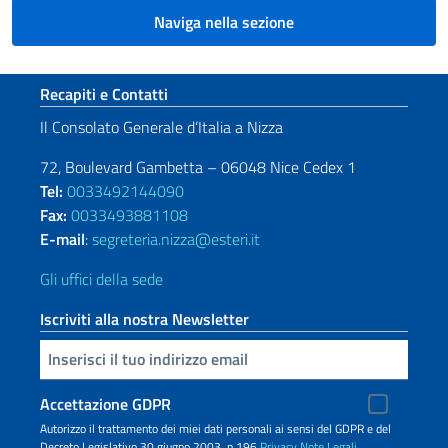
Naviga nella sezione
Sezione footer
Recapiti e Contatti
Il Consolato Generale d’Italia a Nizza
72, Boulevard Gambetta – 06048 Nice Cedex 1
Tel:
0033492144090
Fax:
0033493881108
E-mail
:
segreteria.nizza@esteri.it
Gli uffici della sede
Iscriviti alla nostra Newsletter
Inserisci la tua email
Accettazione GDPR
Autorizzo il trattamento dei miei dati personali ai sensi del GDPR e del
Decreto Legislativo 30 giugno 2003, n.196
Privacy
Note Legali