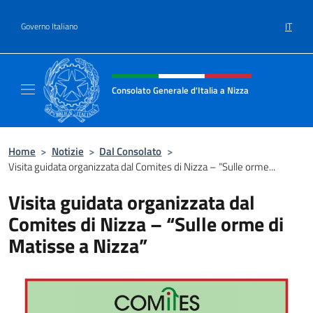
Salta al contenuto
IT
Governo Italiano
Intestazione sito, social e menù
Consolato Generale d'Italia a Nizza
Sito Ufficiale del Consolato Generale d'Itali
Home
>
Notizie
>
Dal Consolato
>
Visita guidata organizzata dal Comites di Nizza – “Sulle orme...
Visita guidata organizzata dal
Comites di Nizza – “Sulle orme di
Matisse a Nizza”