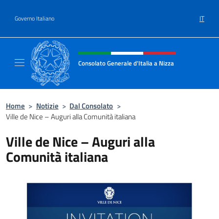
Salta al contenuto
IT
Governo Italiano
Intestazione sito, social e menù
Consolato Generale d'Italia a Nizza
Sito Ufficiale del Consolato Generale d'Itali
Home
>
Notizie
>
Dal Consolato
>
Ville de Nice – Auguri alla Comunità italiana
Ville de Nice – Auguri alla
Comunità italiana