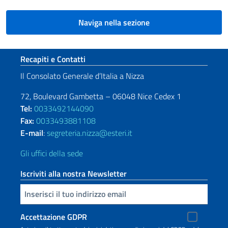
Naviga nella sezione
Sezione footer
Recapiti e Contatti
Il Consolato Generale d’Italia a Nizza
72, Boulevard Gambetta – 06048 Nice Cedex 1
Tel:
0033492144090
Fax:
0033493881108
E-mail
:
segreteria.nizza@esteri.it
Gli uffici della sede
Iscriviti alla nostra Newsletter
Inserisci la tua email
Accettazione GDPR