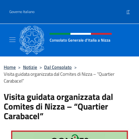
Salta al contenuto
IT
Governo Italiano
Intestazione sito, social e menù
Consolato Generale d'Italia a Nizza
Sito Ufficiale del Consolato Generale d'Itali
Home
>
Notizie
>
Dal Consolato
>
Visita guidata organizzata dal Comites di Nizza – “Quartier
Carabacel”
Visita guidata organizzata dal
Comites di Nizza – “Quartier
Carabacel”