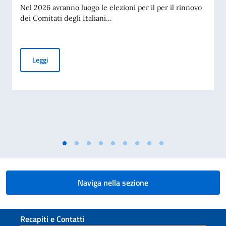
Nel 2026 avranno luogo le elezioni per il per il rinnovo
dei Comitati degli Italiani...
Elezioni Com.It.Es. 2026
Leggi
Naviga nella sezione
Sezione footer
Recapiti e Contatti